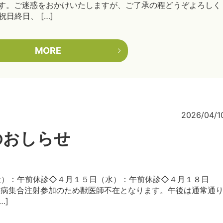
す。ご迷惑をおかけいたしますが、ご了承の程どうぞよろしく
日終日、 […]
MORE
2026/04/1
のおしらせ
金）：午前休診◇４月１５日（水）：午前休診◇４月１８日
犬病集合注射参加のため獣医師不在となります。午後は通常通
…]